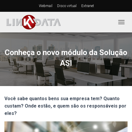
Webmail
Disco virtual
Extranet
A
L
T
E
R
Conheça o novo módulo da Solução
N
A
ASI
R
N
A
V
E
G
Você sabe quantos bens sua empresa tem? Quanto
A
Ç
custam? Onde estão, e quem são os responsáveis por
Ã
eles?
O